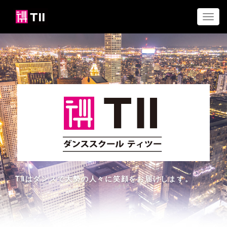
Toggl
navig
TⅡはダンスで大勢の人々に笑顔をお届けします。